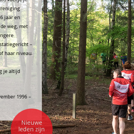
ereniging
6 jaar en
 de weg, met
angere
statiegericht –
of haar niveau.
,
 je altijd
ovember 1996 –
Nieuwe
leden zijn