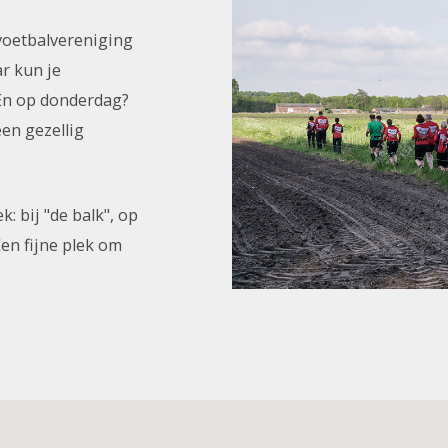
voetbalvereniging
r kun je
En op donderdag?
een gezellig
 bij "de balk", op
Een fijne plek om