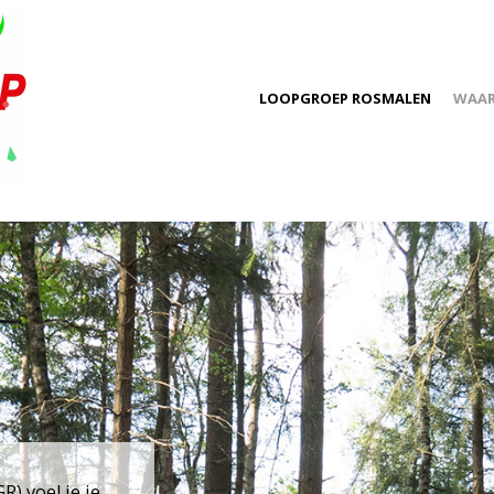
LOOPGROEP ROSMALEN
WAA
) voel je je