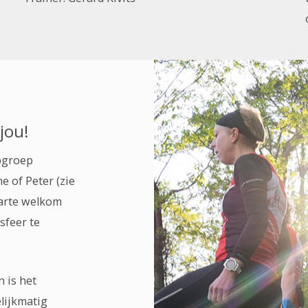
jou!
opgroep
 of Peter (zie
harte welkom
sfeer te
n is het
elijkmatig