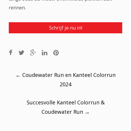
rennen.
Schrijf je nu in!
Post
navigation
←
Coudewater Run en Kanteel Colorrun
2024
Succesvolle Kanteel Colorrun &
Coudewater Run
→