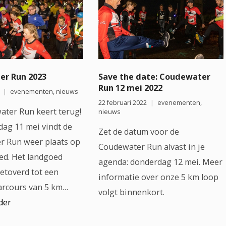
r Run 2023
Save the date: Coudewater
Run 12 mei 2022
evenementen
,
nieuws
22 februari 2022
evenementen
,
ter Run keert terug!
nieuws
ag 11 mei vindt de
Zet de datum voor de
r Run weer plaats op
Coudewater Run alvast in je
ed. Het landgoed
agenda: donderdag 12 mei. Meer
toverd tot een
informatie over onze 5 km loop
arcours van 5 km…
volgt binnenkort.
der