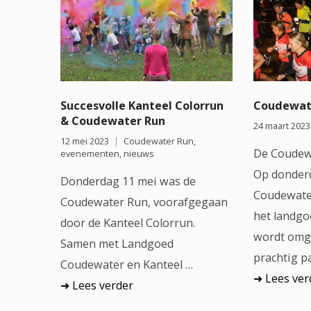
Succesvolle Kanteel Colorrun
Coudewate
& Coudewater Run
24 maart 2023
12 mei 2023
Coudewater Run
,
De Coudewa
evenementen
,
nieuws
Op donderd
Donderdag 11 mei was de
Coudewate
Coudewater Run, voorafgegaan
het landgo
door de Kanteel Colorrun.
wordt omge
Samen met Landgoed
prachtig p
Coudewater en Kanteel …
Lees ver
Lees verder