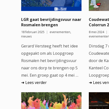
LGR gaat bevrijdingsvuur naar
Coudewate
Rosmalen brengen
Colorrun 
18 februari 2025
evenementen
,
8 mei 2024
nieuws
evenemente
Gerard Versteeg heeft het idee
Dinsdag 7 
opgepakt om als Loopgroep
Coudewate
Rosmalen het bevrijdingsvuur
door de Ka
naar ons dorp te brengen op 5
Kanteel Co
mei. Een groep gaat op 4 mei …
Loopgroep
Lees verder
Lees ver