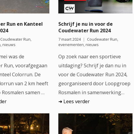
r Run en Kanteel
Schrijf je nu in voor de
2024
Coudewater Run 2024
Coudewater Run
,
7 maart 2024
Coudewater Run
,
n
,
nieuws
evenementen
,
nieuws
mei was de
Op zoek naar een sportieve
r Run, voorafgegaan
uitdaging? Schrijf je dan nu in
nteel Colorrun. De
voor de Coudewater Run 2024,
lorrun van 2 km heeft
georganiseerd door Loopgroep
 Rosmalen samen …
Rosmalen in samenwerking…
der
Lees verder